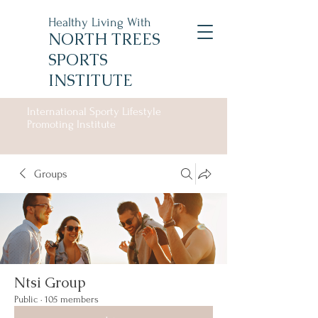
Healthy Living With
NORTH TREES
SPORTS
INSTITUTE
International Sporty Lifestyle
Promoting Institute
Groups
Ntsi Group
Public
·
105 members