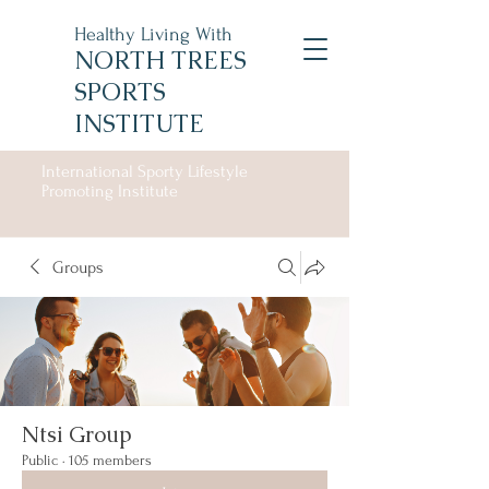
Healthy Living With
NORTH TREES
SPORTS
INSTITUTE
International Sporty Lifestyle
Promoting Institute
Groups
Ntsi Group
Public
·
105 members