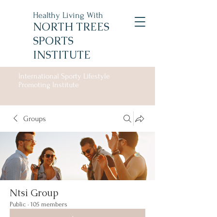
Healthy Living With
NORTH TREES
SPORTS
INSTITUTE
International Sporty Lifestyle
Promoting Institute
Groups
Ntsi Group
Public
·
105 members