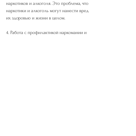
наркотиков и алкоголя. Это проблема, что 
наркотики и алкоголь могут нанести вред 
их здоровью и жизни в целом.
4. Работа с профилактикой наркомании и 
алкоголизма.
На этом этапе дети и подростки учатся 
распознавать признаки наркомании и 
алкоголизма 
Смотрите статьи по теме ЕНИКЕЕВА КАК 
ПРЕДУПРЕДИТЬ НАРКОМАНИЮ И 
АЛКОГОЛИЗМ У ПОДРОСТКОВ:
https://thequantitysurveyor.com/question/
%d0%ba%d0%b0%d0%ba-
%d0%b2%d1%8b%d0%b2%d0%b5%d1%81
%d1%82%d0%b8-
%d1%85%d0%be%d0%bb%d0%b5%d1%81
%d1%82%d0%b5%d1%80%d0%b8%d0%bd