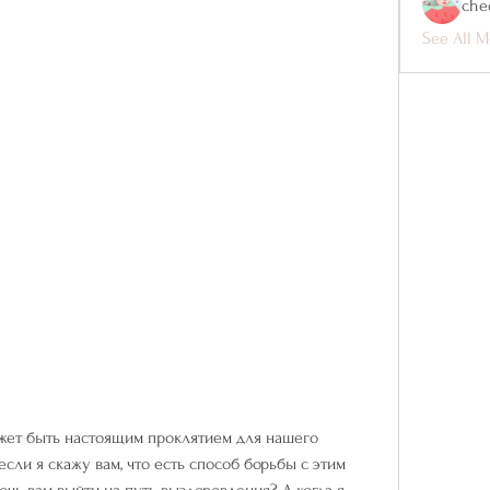
che
See All M
ожет быть настоящим проклятием для нашего 
если я скажу вам, что есть способ борьбы с этим 
чь вам выйти на путь выздоровления? А когда я 