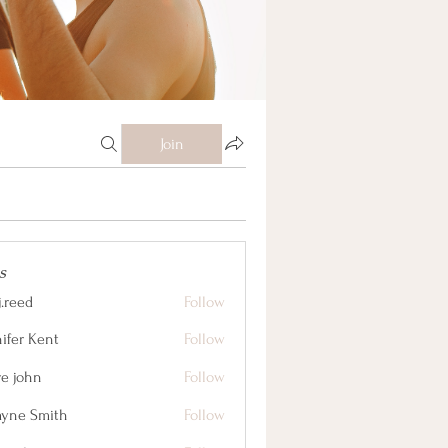
Join
s
j.reed
Follow
nifer Kent
Follow
ve john
Follow
yne Smith
Follow