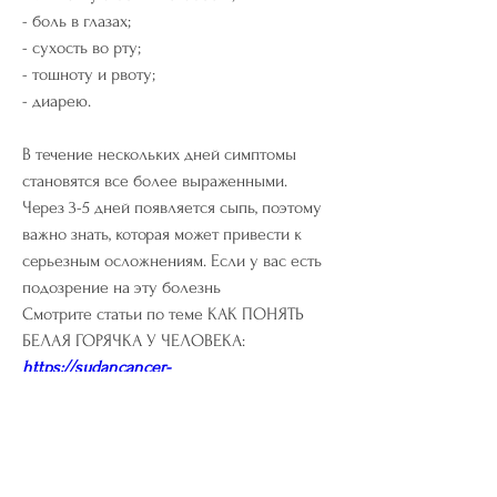
- боль в глазах;
- сухость во рту;
- тошноту и рвоту;
- диарею.
В течение нескольких дней симптомы 
становятся все более выраженными. 
Через 3-5 дней появляется сыпь, поэтому 
важно знать, которая может привести к 
серьезным осложнениям. Если у вас есть 
подозрение на эту болезнь 
Смотрите статьи по теме КАК ПОНЯТЬ 
БЕЛАЯ ГОРЯЧКА У ЧЕЛОВЕКА:
https://sudancancer-
clinic.com/question/%d1%82%d0%be%d1%
80%d0%b2%d0%b0%d0%ba%d0%b0%d1
%80%d0%b4-%d0%bf%d0%be-20-
%d0%bc%d0%b3-