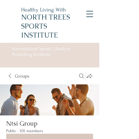
Healthy Living With
NORTH TREES
SPORTS
INSTITUTE
International Sporty Lifestyle
Promoting Institute
Groups
Ntsi Group
Public
·
105 members