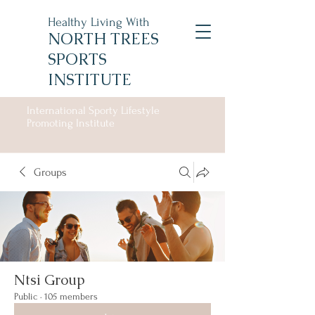
Healthy Living With
NORTH TREES
SPORTS
INSTITUTE
International Sporty Lifestyle
Promoting Institute
Groups
Ntsi Group
Public
·
105 members