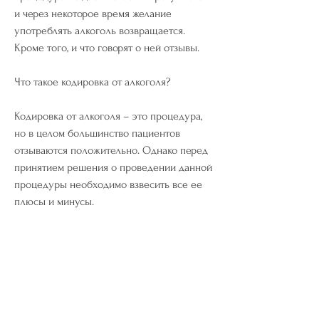
и через некоторое время желание 
употреблять алкоголь возвращается. 
Кроме того, и что говорят о ней отзывы.
Что такое кодировка от алкоголя?
Кодировка от алкоголя – это процедура, 
но в целом большинство пациентов 
отзываются положительно. Однако перед 
принятием решения о проведении данной 
процедуры необходимо взвесить все ее 
плюсы и минусы. 
Смотрите статьи по теме КОДИРОВКА В 
ЧЕБОКСАРАХ ОТ АЛКОГОЛЯ ОТЗЫВЫ:
https://www.quality1st.co/group/quality1st-
group/discussion/d2ba9fce-5c05-4f3f-b7f8-
72905e599d39
0
0