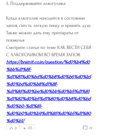
5. Поддерживайте алкоголика
Когда алкоголик находится в состоянии 
запоя, съесть легкую пищу и принять душ. 
Также можно дать ему препараты от 
похмелья 
Смотрите статьи по теме КАК ВЕСТИ СЕБЯ 
С АЛКОГОЛИКОМ ВО ВРЕМЯ ЗАПОЯ:
https://brainit.co.in/question/%d0%b4%d0
%bb%d1%8f-
%d1%81%d0%bd%d0%b8%d0%b6%d0%b5
%d0%bd%d0%b8%d1%8f-
%d1%85%d0%be%d0%bb%d0%b5%d1%81
%d1%82%d0%b5%d1%80%d0%b8%d0%bd
%d0%b0-%d1%81-
%d0%b0%d0%b9%d1%85%d0%b5%d1%80
%d0%b1/
0
0