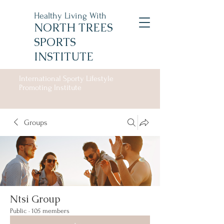
Healthy Living With
NORTH TREES
SPORTS
INSTITUTE
International Sporty Lifestyle
Promoting Institute
Groups
Ntsi Group
Public
·
105 members