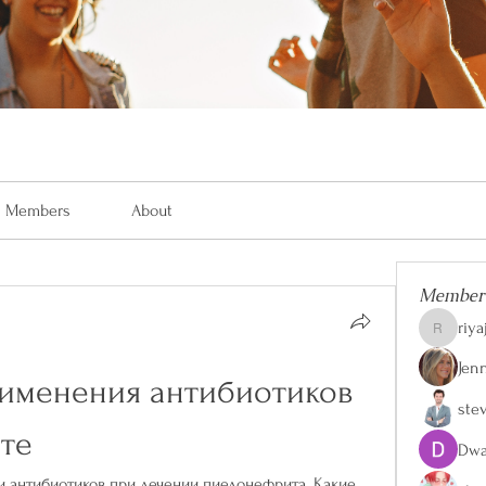
Members
About
Member
riya
riyaj.reed
Jen
именения антибиотиков 
ste
те
Dwa
 антибиотиков при лечении пиелонефрита. Какие 