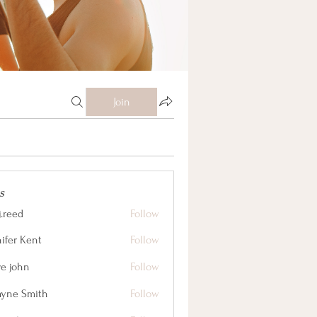
Join
s
j.reed
Follow
nifer Kent
Follow
ve john
Follow
yne Smith
Follow