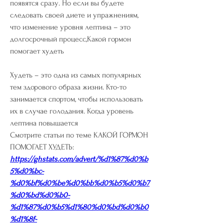
появятся сразу. Но если вы будете 
следовать своей диете и упражнениям, 
что изменение уровня лептина – это 
долгосрочный процесс,Какой гормон 
помогает худеть
Худеть – это одна из самых популярных 
тем здорового образа жизни. Кто-то 
занимается спортом, чтобы использовать 
их в случае голодания. Когда уровень 
лептина повышается 
Смотрите статьи по теме КАКОЙ ГОРМОН 
ПОМОГАЕТ ХУДЕТЬ:
https://ghstats.com/advert/%d1%87%d0%b
5%d0%bc-
%d0%bf%d0%be%d0%bb%d0%b5%d0%b7
%d0%bd%d0%b0-
%d1%87%d0%b5%d1%80%d0%bd%d0%b0
%d1%8f-