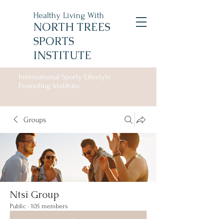
Healthy Living With
NORTH TREES
SPORTS
INSTITUTE
International Sporty Lifestyle
Promoting Institute
Groups
Ntsi Group
Public
·
105 members