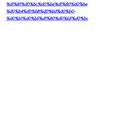
%d1%81%d0%bc%d0%be%d1%80%d0%be
%d0%b4%d0%b8%d0%bd%d0%b0-
%d0%b1%d0%b5%d1%80%d0%b5%d0%bc
%d0%b5%d0%bd/
0
0
Rédigez un commentaire...
About
Welcome to the group! You can connect
with other members, ge
...
Read more
Members
riyaj.reed
Follow
riyaj.reed
Jennifer Kent
Follow