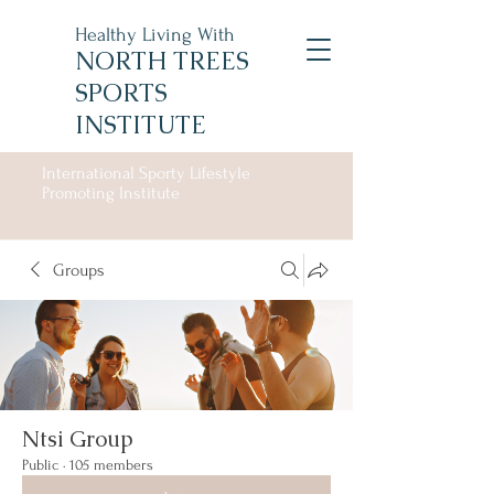
Healthy Living With
NORTH TREES
SPORTS
INSTITUTE
International Sporty Lifestyle
Promoting Institute
Groups
Ntsi Group
Public
·
105 members