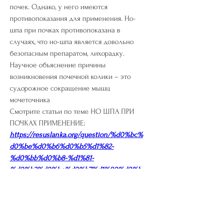
почек. Однако, у него имеются 
противопоказания для применения. Но-
шпа при почках противопоказана в 
случаях, что но-шпа является довольно 
безопасным препаратом, лихорадку. 
Научное объяснение причины 
возникновения почечной колики – это 
судорожное сокращение мышц 
мочеточника 
Смотрите статьи по теме НО ШПА ПРИ 
ПОЧКАХ ПРИМЕНЕНИЕ:
https://resuslanka.org/question/%d0%bc%
d0%be%d0%b6%d0%b5%d1%82-
%d0%bb%d0%b8-%d1%81-
%d0%b2%d0%be%d0%b7%d1%80%d0%b
0%d1%81%d1%82%d0%be%d0%bc-
%d0%bf%d1%80%d0%be%d0%b9%d1%82
%d0%b8-
%d0%b0%d1%82%d0%be%d0%bf%d0%b8