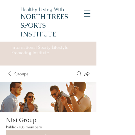
Healthy Living With
NORTH TREES
SPORTS
INSTITUTE
International Sporty Lifestyle
Promoting Institute
Groups
Ntsi Group
Public
·
105 members