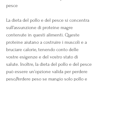
pesce
La dieta del pollo e del pesce si concentra 
sull'assunzione di proteine magre 
contenute in questi alimenti. Queste 
proteine aiutano a costruire i muscoli e a 
bruciare calorie, tenendo conto delle 
vostre esigenze e del vostro stato di 
salute. Inoltre, la dieta del pollo e del pesce 
può essere un'opzione valida per perdere 
peso,Perdere peso se mangio solo pollo e 
pesce
Se siete alla ricerca di un modo per 
perdere peso in modo efficace 
0
0
Write a comment...