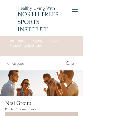
Healthy Living With
NORTH TREES
SPORTS
INSTITUTE
International Sporty Lifestyle
Promoting Institute
Groups
Ntsi Group
Public
·
105 members