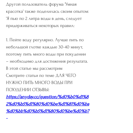
Другой пользователь форума 'Умная 
красотка' также поделилась своим опытом: 
'Я пью по 2 литра воды в день, следует 
придерживаться некоторых правил:
1. Пейте воду регулярно. Лучше пить по 
небольшой глотке каждые 30-40 минут, 
поэтому пить много воды при похудении 
– необходимо для достижения результата. 
В этой статье мы рассмотрим 
Смотрите статьи по теме ДЛЯ ЧЕГО 
НУЖНО ПИТЬ МНОГО ВОДЫ ПРИ 
ПОХУДЕНИИ ОТЗЫВЫ:
https://anyday.cc/question/%d0%b0%d1%8
2%d0%b5%d1%80%d0%be%d1%81%d0%ba
%d0%bb%d0%b5%d1%80%d0%be%d0%b7
-
%d1%81%d0%be%d1%81%d1%83%d0%b4%
d0%be%d0%b2-