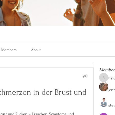
Members
About
Member
riya
riyaj.reed
Jen
chmerzen in der Brust und 
ste
Brust und Rücken – Ursachen, Symptome und 