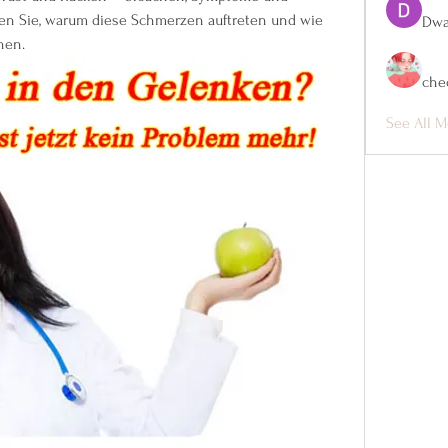
en Sie, warum diese Schmerzen auftreten und wie 
Dwa
nen.
che
See All M