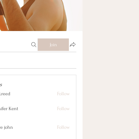
Join
s
j.reed
Follow
nifer Kent
Follow
ve john
Follow