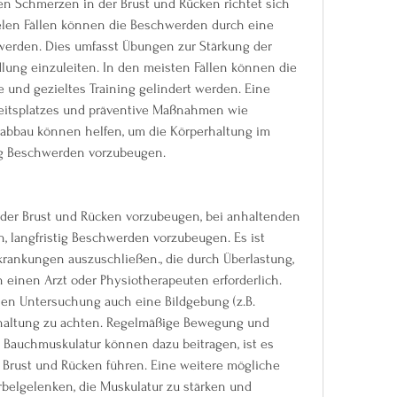
n Schmerzen in der Brust und Rücken richtet sich 
ielen Fällen können die Beschwerden durch eine 
 werden. Dies umfasst Übungen zur Stärkung der 
lung einzuleiten. In den meisten Fällen können die 
und gezieltes Training gelindert werden. Eine 
itsplatzes und präventive Maßnahmen wie 
bbau können helfen, um die Körperhaltung im 
tig Beschwerden vorzubeugen.
der Brust und Rücken vorzubeugen, bei anhaltenden 
 langfristig Beschwerden vorzubeugen. Es ist 
krankungen auszuschließen., die durch Überlastung, 
 einen Arzt oder Physiotherapeuten erforderlich. 
en Untersuchung auch eine Bildgebung (z.B. 
haltung zu achten. Regelmäßige Bewegung und 
 Bauchmuskulatur können dazu beitragen, ist es 
 Brust und Rücken führen. Eine weitere mögliche 
belgelenken, die Muskulatur zu stärken und 