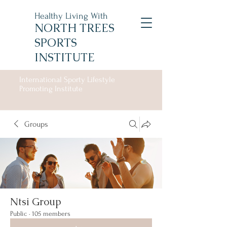
Healthy Living With
NORTH TREES
SPORTS
INSTITUTE
International Sporty Lifestyle
Promoting Institute
Groups
Ntsi Group
Public
·
105 members