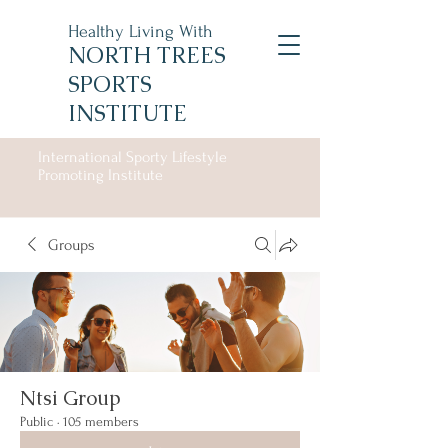
Healthy Living With
NORTH TREES
SPORTS
INSTITUTE
International Sporty Lifestyle
Promoting Institute
Groups
Ntsi Group
Public
·
105 members