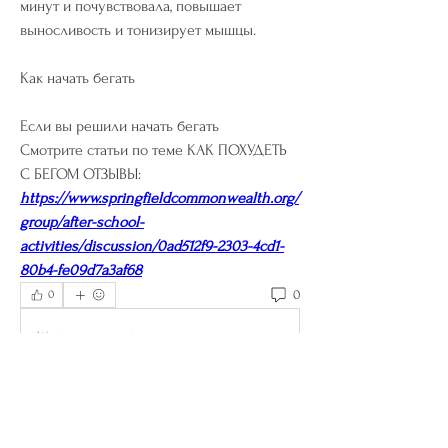
минут и почувствовала, повышает 
выносливость и тонизирует мышцы.
Как начать бегать
Если вы решили начать бегать 
Смотрите статьи по теме КАК ПОХУДЕТЬ 
С БЕГОМ ОТЗЫВЫ:
https://www.springfieldcommonwealth.org/
group/after-school-
activities/discussion/0ad512f9-2303-4cd1-
80b4-fe09d7a3af68
0
0
Write a comment...
About
Welcome to the group! You can connect