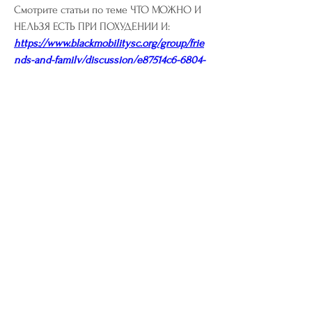
Смотрите статьи по теме ЧТО МОЖНО И 
НЕЛЬЗЯ ЕСТЬ ПРИ ПОХУДЕНИИ И:
https://www.blackmobilitysc.org/group/frie
nds-and-family/discussion/e87514c6-6804-
4f25-bf13-a7124141e998
0
0
Write a comment...
About
Welcome to the group! You can connect
with other members, ge
...
Read more
Members
riyaj.reed
Follow
riyaj.reed