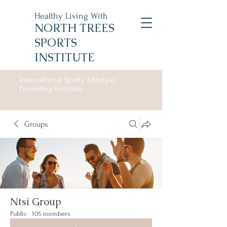
Healthy Living With
NORTH TREES
SPORTS
INSTITUTE
International Sporty Lifestyle
Promoting Institute
Groups
Ntsi Group
Public
·
105 members