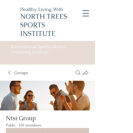
Healthy Living With
NORTH TREES
SPORTS
INSTITUTE
International Sporty Lifestyle
Promoting Institute
Groups
Ntsi Group
Public
·
105 members