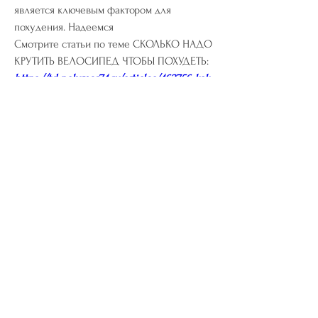
является ключевым фактором для 
похудения. Надеемся 
Смотрите статьи по теме СКОЛЬКО НАДО 
КРУТИТЬ ВЕЛОСИПЕД ЧТОБЫ ПОХУДЕТЬ:
https://td-polymer74.ru/articles/462756-kak-
byt-stroinoi-pri-klimakse.html
0
0
Write a comment...
About
Welcome to the group! You can connect
with other members, ge
...
Read more
Members
riyaj.reed
Follow