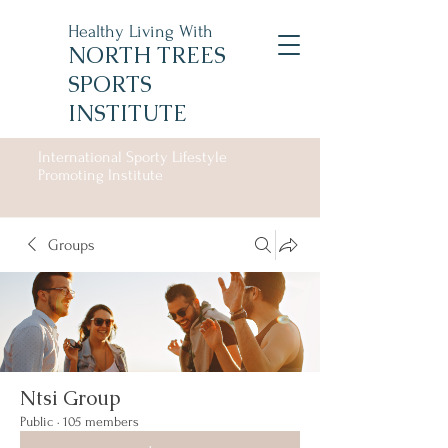
Healthy Living With
NORTH TREES
SPORTS
INSTITUTE
International Sporty Lifestyle
Promoting Institute
Groups
Ntsi Group
Public
·
105 members