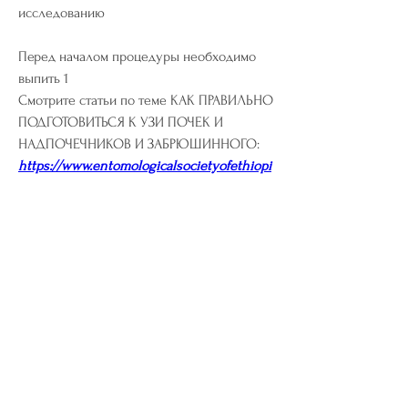
исследованию
Перед началом процедуры необходимо 
выпить 1 
Смотрите статьи по теме КАК ПРАВИЛЬНО 
ПОДГОТОВИТЬСЯ К УЗИ ПОЧЕК И 
НАДПОЧЕЧНИКОВ И ЗАБРЮШИННОГО:
https://www.entomologicalsocietyofethiopi
a.org/group/mysite-200-
group/discussion/e204c935-13ee-4533-9717-
0f659e83f6e1
0
0
Kommentar verfassen...
About
Welcome to the group! You can connect