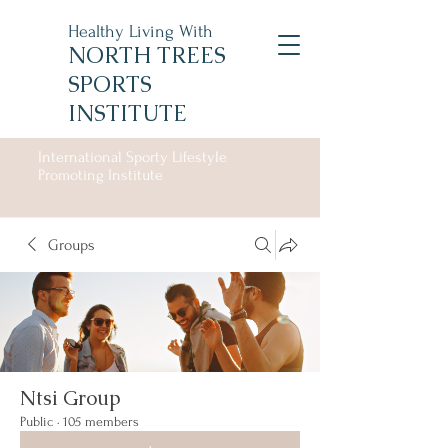
Healthy Living With
NORTH TREES
SPORTS
INSTITUTE
International Sporty Lifestyle
Promoting Institute
Groups
Ntsi Group
Public
·
105 members