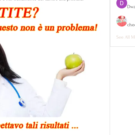
Dwa
che
See All M