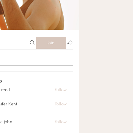
Join
s
j.reed
Follow
nifer Kent
Follow
ve john
Follow