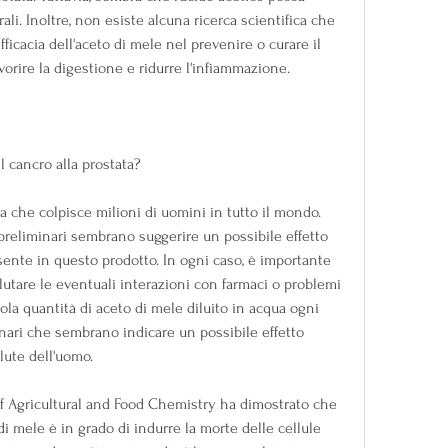
ali. Inoltre, non esiste alcuna ricerca scientifica che 
ficacia dell'aceto di mele nel prevenire o curare il 
avorire la digestione e ridurre l'infiammazione.
l cancro alla prostata?
ia che colpisce milioni di uomini in tutto il mondo. 
preliminari sembrano suggerire un possibile effetto 
sente in questo prodotto. In ogni caso, è importante 
lutare le eventuali interazioni con farmaci o problemi 
cola quantità di aceto di mele diluito in acqua ogni 
inari che sembrano indicare un possibile effetto 
lute dell'uomo.
of Agricultural and Food Chemistry ha dimostrato che 
di mele è in grado di indurre la morte delle cellule 