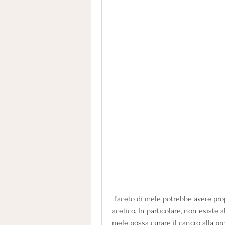
 l'aceto di mele potrebbe avere proprietà antitumorali grazie alla presenza di acido 
acetico. In particolare, non esiste a
mele possa curare il cancro alla pro