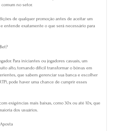
é comum no setor.
dições de qualquer promoção antes de aceitar um 
s e entende exatamente o que será necessário para 
 Bet?
ador. Para iniciantes ou jogadores casuais, um 
ito alto, tornando difícil transformar o bônus em 
perientes, que sabem gerenciar sua banca e escolher 
(RTP), pode haver uma chance de cumprir esses 
om exigências mais baixas, como 30x ou até 10x, que 
aioria dos usuários.
 Aposta