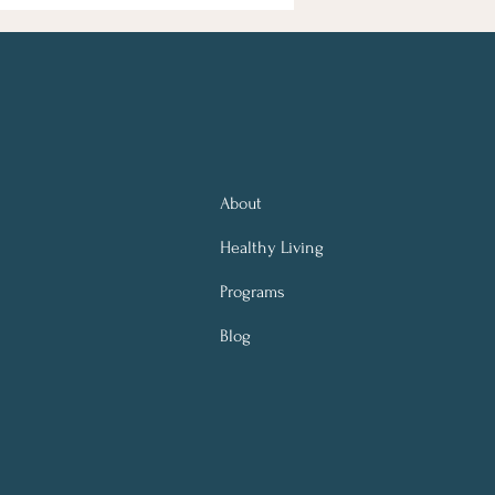
About
Healthy Living
Programs
Blog