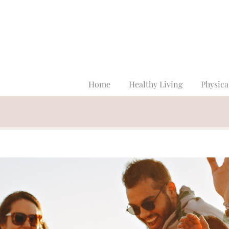
Home
Healthy Living
Physica