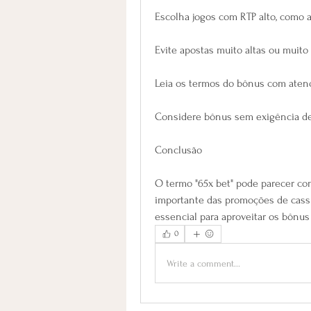
Escolha jogos com RTP alto, como a
Evite apostas muito altas ou muit
Leia os termos do bônus com aten
Considere bônus sem exigência de 
Conclusão
O termo "65x bet" pode parecer com
importante das promoções de cassin
essencial para aproveitar os bônus
0
Write a comment...