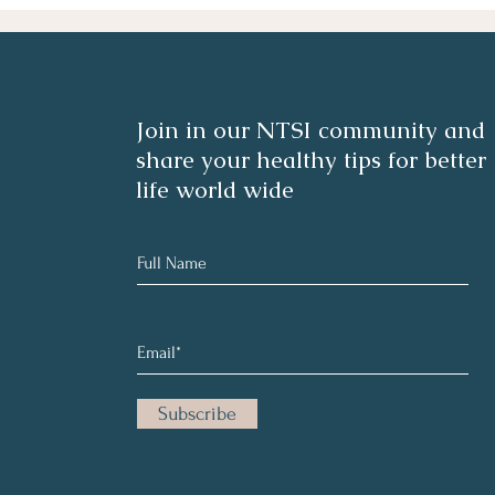
Join in our NTSI community and
share your healthy tips for better
life world wide
Subscribe