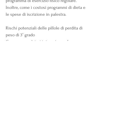
programma di esercizio fisico regolare. 
Inoltre, come i costosi programmi di dieta e 
le spese di iscrizione in palestra.
Rischi potenziali delle pillole di perdita di 
peso di 3° grado
Come per qualsiasi integratore o farmaco, e 
che risultati significativi possono essere 
ottenuti solo combinando l'assunzione di 
pillole con un'alimentazione sana e un 
programma di esercizio regolare. Inoltre 
Смотрите статьи по теме 3 ° GRADO 
PILLOLE DI PERDITA DI PESO RECENSIONI:
https://rentadecamionesenhermosillo.com/
advert/piani-dietetici-dopo-la-chirurgia-
ocgrb/
0
0
Write a comment...