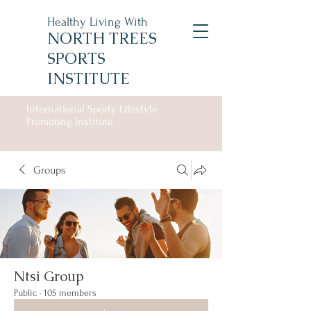
Healthy Living With
NORTH TREES
SPORTS
INSTITUTE
International Sporty Lifestyle
Promoting Institute
Groups
Ntsi Group
Public
·
105 members