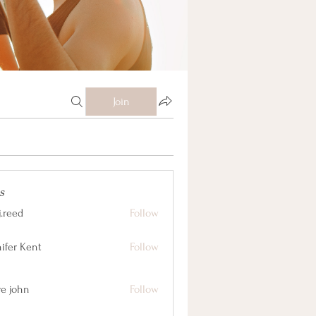
Join
s
j.reed
Follow
nifer Kent
Follow
ve john
Follow