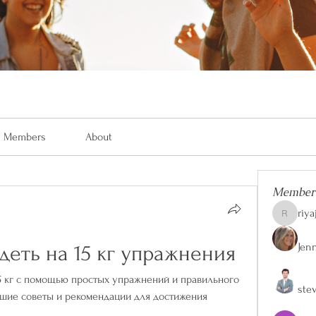
Members
About
Member
riya
riyaj.reed
Jen
деть на 15 кг упражнения
15 кг с помощью простых упражнений и правильного 
ste
чшие советы и рекомендации для достижения 