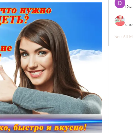
Dwa
che
See All M