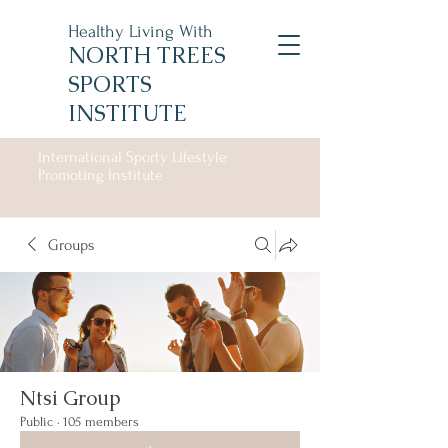
Healthy Living With
NORTH TREES
SPORTS
INSTITUTE
International Sporty Lifestyle
Promoting Institute
Groups
Ntsi Group
Public
·
105 members