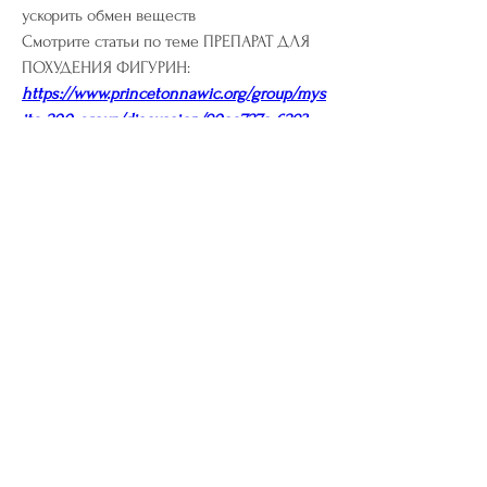
ускорить обмен веществ 
Смотрите статьи по теме ПРЕПАРАТ ДЛЯ 
ПОХУДЕНИЯ ФИГУРИН:
https://www.princetonnawic.org/group/mys
ite-200-group/discussion/90ae727a-6293-
40bc-95c9-3c103ec66ad9
0
0
Write a comment...
About
Welcome to the group! You can connect
with other members, ge
...
Read more
Members
riyaj.reed
Follow