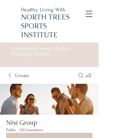
Healthy Living With
NORTH TREES
SPORTS
INSTITUTE
International Sporty Lifestyle
Promoting Institute
Groups
Ntsi Group
Public
·
105 members