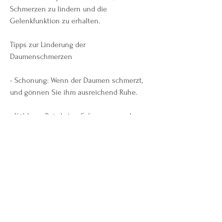
Schmerzen zu lindern und die 
Gelenkfunktion zu erhalten.
Tipps zur Linderung der 
Daumenschmerzen
- Schonung: Wenn der Daumen schmerzt, 
und gönnen Sie ihm ausreichend Ruhe.
- Kühlung: Bei akuten Schmerzen und 
Schwellungen kann das Auflegen einer 
kühlenden Kompresse Linderung bringen. 
Achten Sie jedoch darauf 
0
0
Write a comment...