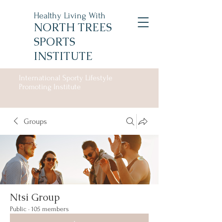
Healthy Living With
NORTH TREES
SPORTS
INSTITUTE
International Sporty Lifestyle
Promoting Institute
Groups
Ntsi Group
Public
·
105 members