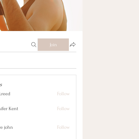
Join
s
j.reed
Follow
nifer Kent
Follow
ve john
Follow