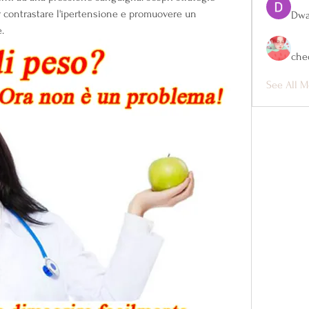
er contrastare l'ipertensione e promuovere un 
Dwa
.
che
See All M