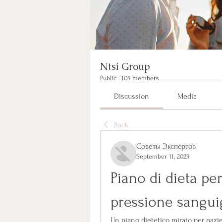
Ntsi Group
Public
·
105 members
Discussion
Media
Back
Советы Экспертов
September 11, 2023
Piano di dieta per
pressione sangu
Un piano dietetico mirato per pazie