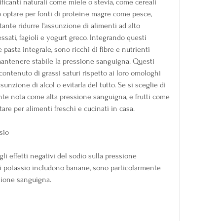
ficanti naturali come miele o stevia, come cereali 
lio optare per fonti di proteine magre come pesce, 
rtante ridurre l'assunzione di alimenti ad alto 
sati, fagioli e yogurt greco. Integrando questi 
e pasta integrale, sono ricchi di fibre e nutrienti 
antenere stabile la pressione sanguigna. Questi 
ontenuto di grassi saturi rispetto ai loro omologhi 
assunzione di alcol o evitarla del tutto. Se si sceglie di 
 nota come alta pressione sanguigna, e frutti come 
are per alimenti freschi e cucinati in casa.
sio
gli effetti negativi del sodio sulla pressione 
di potassio includono banane, sono particolarmente 
ssione sanguigna.