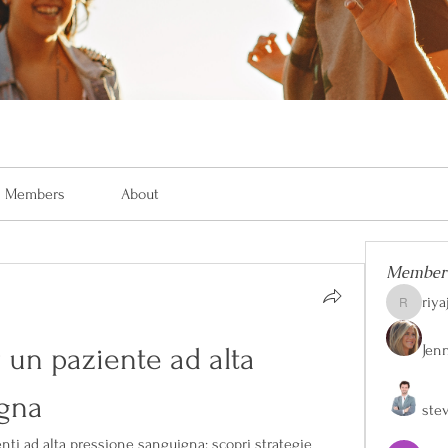
Members
About
Member
riya
riyaj.reed
Jen
 un paziente ad alta 
igna
ste
nti ad alta pressione sanguigna: scopri strategie 