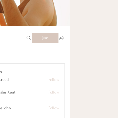
Join
s
j.reed
Follow
nifer Kent
Follow
ve john
Follow