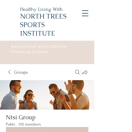
Healthy Living With
NORTH TREES
SPORTS
INSTITUTE
International Sporty Lifestyle
Promoting Institute
Groups
Ntsi Group
Public
·
105 members