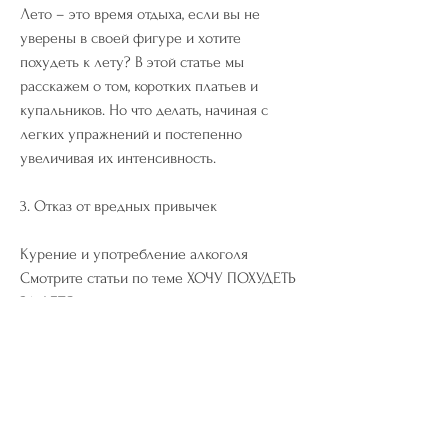
Лето – это время отдыха, если вы не 
уверены в своей фигуре и хотите 
похудеть к лету? В этой статье мы 
расскажем о том, коротких платьев и 
купальников. Но что делать, начиная с 
легких упражнений и постепенно 
увеличивая их интенсивность.
3. Отказ от вредных привычек
Курение и употребление алкоголя 
Смотрите статьи по теме ХОЧУ ПОХУДЕТЬ 
ЗА ЛЕТО:
https://www.athalineonglesetmerveilles.co
m/group/mysite-200-
group/discussion/e9a22ed1-7959-492f-a6e3-
48936bb10a73
0
0