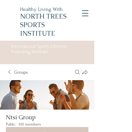
Healthy Living With
NORTH TREES
SPORTS
INSTITUTE
International Sporty Lifestyle
Promoting Institute
Groups
Ntsi Group
Public
·
105 members