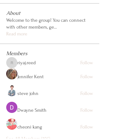
About
Welcome to the group! You can connect
with other members, ge
...
Read more
Members
riyaj.reed
Follow
riyaj.reed
Jennifer Kent
Follow
steve john
Follow
Dwayne Smith
Follow
cheoni kang
Follow
See All Members (105)