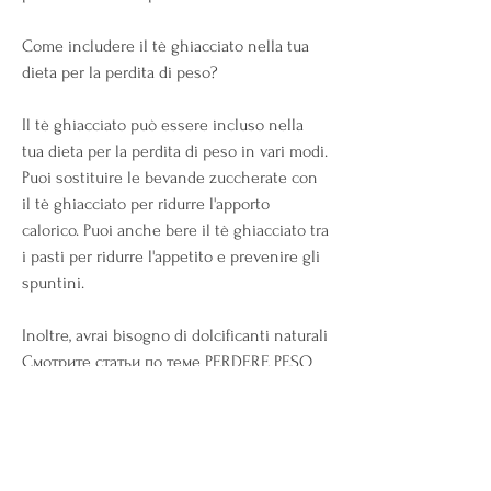
Come includere il tè ghiacciato nella tua 
dieta per la perdita di peso?
Il tè ghiacciato può essere incluso nella 
tua dieta per la perdita di peso in vari modi. 
Puoi sostituire le bevande zuccherate con 
il tè ghiacciato per ridurre l'apporto 
calorico. Puoi anche bere il tè ghiacciato tra 
i pasti per ridurre l'appetito e prevenire gli 
spuntini.
Inoltre, avrai bisogno di dolcificanti naturali 
Смотрите статьи по теме PERDERE PESO 
BEVENDO IL TÈ GHIACCIATO:
https://hospital.tula-
zdrav.ru/question/perdita-di-grasso-di-
assunzione-di-proteine-