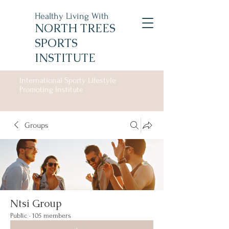
Healthy Living With
NORTH TREES
SPORTS
INSTITUTE
International Sporty Lifestyle
Promoting Institute
Groups
Ntsi Group
Public
·
105 members