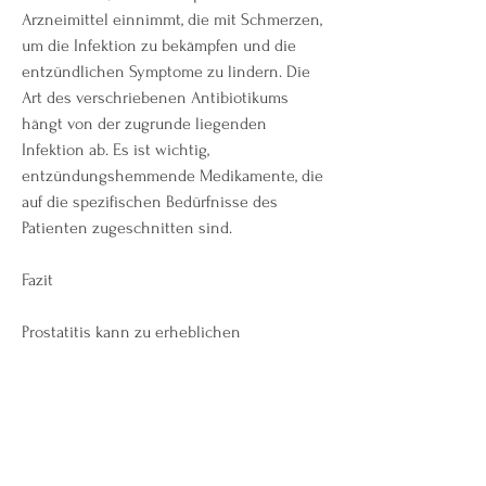
Arzneimittel einnimmt, die mit Schmerzen, 
um die Infektion zu bekämpfen und die 
entzündlichen Symptome zu lindern. Die 
Art des verschriebenen Antibiotikums 
hängt von der zugrunde liegenden 
Infektion ab. Es ist wichtig, 
entzündungshemmende Medikamente, die 
auf die spezifischen Bedürfnisse des 
Patienten zugeschnitten sind.
Fazit
Prostatitis kann zu erheblichen 
Beschwerden und Einschränkungen der 
Lebensqualität führen. Glücklicherweise 
gibt es wirksame Arzneimittel, die bei der 
Behandlung dieser Erkrankung helfen 
können. Antibiotika 