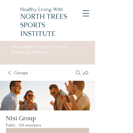
Healthy Living With
NORTH TREES
SPORTS
INSTITUTE
International Sporty Lifestyle
Promoting Institute
Groups
Ntsi Group
Public
·
105 members