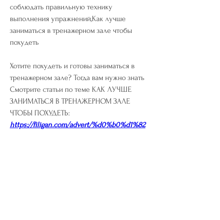
соблюдать правильную технику 
выполнения упражнений,Как лучше 
заниматься в тренажерном зале чтобы 
похудеть
Хотите похудеть и готовы заниматься в 
тренажерном зале? Тогда вам нужно знать 
Смотрите статьи по теме КАК ЛУЧШЕ 
ЗАНИМАТЬСЯ В ТРЕНАЖЕРНОМ ЗАЛЕ 
ЧТОБЫ ПОХУДЕТЬ:
https://filigan.com/advert/%d0%b0%d1%82
%d0%be%d1%80%d0%b8%d1%81-
%d0%b8%d0%bb%d0%b8-
%d0%b0%d0%bd%d0%b0%d0%bb%d0%b
e%d0%b3%d0%b8-ftayn/
0
0
Write a comment...