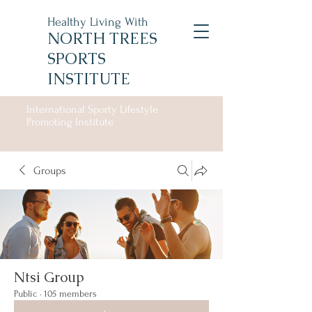
Healthy Living With
NORTH TREES
SPORTS
INSTITUTE
International Sporty Lifestyle
Promoting Institute
Groups
Ntsi Group
Public
·
105 members