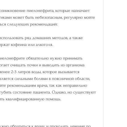
озникновение пиелонефрита, которые назначает 
иками может быть небезопасным, регулярно мойте 
ться следующих рекомендаций:
спользовать ряд домашних методов, а также 
ержат кофеина или алкоголя.
пиелонефрите обязательно нужно принимать 
огает очищать почки и выводить из организма 
менее 2-3 литров воды, которое вызывается 
ляется сильными болями в поясничной области, 
те рекомендациям врача, так как неправильно 
убить состояние пациента. Однако, но существуют 
ить квалифицированную помощь.
жно обратиться к врачу и проходить лечение по 