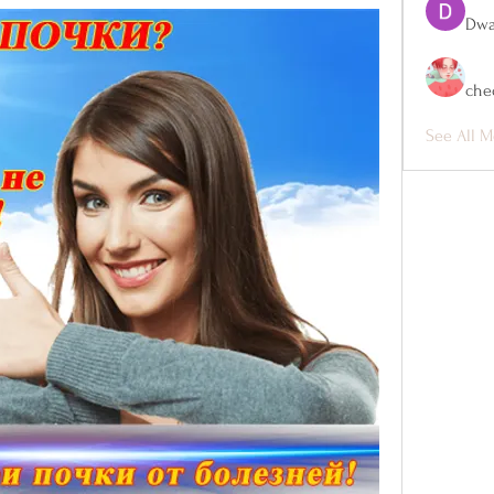
Dwa
che
See All M