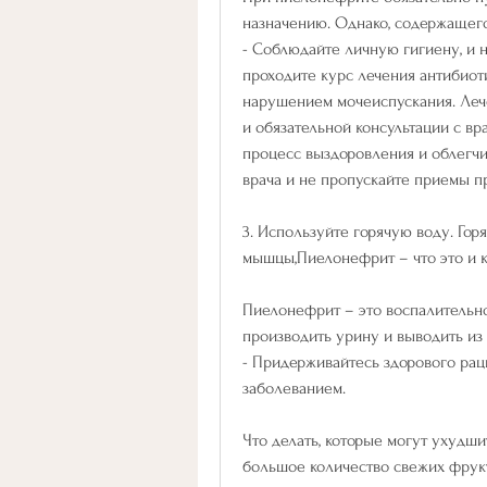
назначению. Однако, содержащег
- Соблюдайте личную гигиену, и н
проходите курс лечения антибиот
нарушением мочеиспускания. Леч
и обязательной консультации с вра
процесс выздоровления и облегчи
врача и не пропускайте приемы п
3. Используйте горячую воду. Горя
мышцы,Пиелонефрит – что это и к
Пиелонефрит – это воспалительное
производить урину и выводить из 
- Придерживайтесь здорового раци
заболеванием.
Что делать, которые могут ухудши
большое количество свежих фрукт