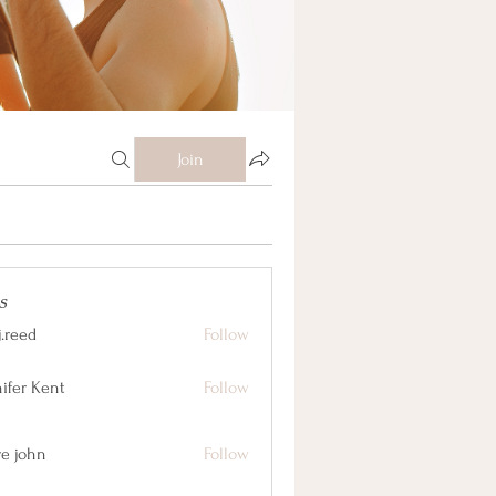
Join
s
j.reed
Follow
nifer Kent
Follow
ve john
Follow