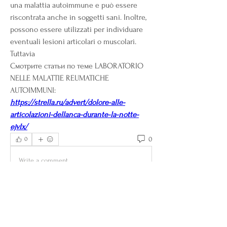
una malattia autoimmune e può essere 
riscontrata anche in soggetti sani. Inoltre, 
possono essere utilizzati per individuare 
eventuali lesioni articolari o muscolari. 
Tuttavia 
Смотрите статьи по теме LABORATORIO 
NELLE MALATTIE REUMATICHE 
AUTOIMMUNI:
https://strella.ru/advert/dolore-alle-
articolazioni-dellanca-durante-la-notte-
ejvlx/
0
0
Write a comment...
About
Welcome to the group! You can connect
with other members, ge
...