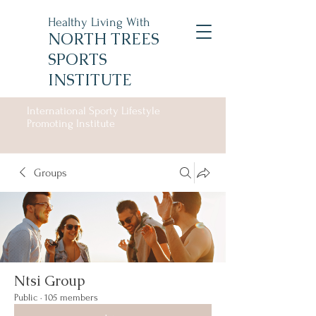
Healthy Living With
NORTH TREES
SPORTS
INSTITUTE
International Sporty Lifestyle
Promoting Institute
Groups
Ntsi Group
Public
·
105 members