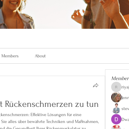
Members
About
Member
riya
riyaj.reed
Jen
t Rückenschmerzen zu tun
ste
enschmerzen: Effektive Lösungen für eine 
Dwa
n Sie alles über bewährte Techniken und Maßnahmen, 
d die Gesundheit Ihrer Rückenmuskulatur zu 