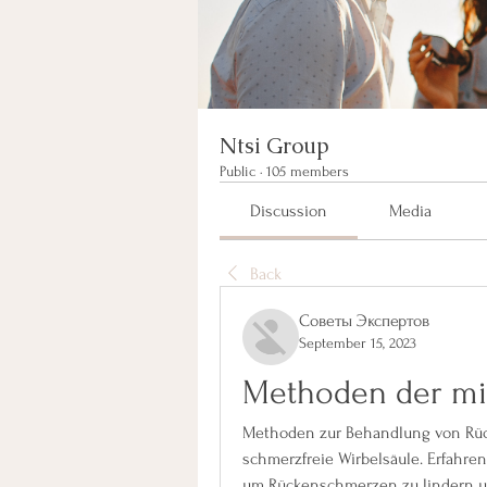
Ntsi Group
Public
·
105 members
Discussion
Media
Back
Советы Экспертов
September 15, 2023
Methoden der mi
Methoden zur Behandlung von Rück
schmerzfreie Wirbelsäule. Erfahre
um Rückenschmerzen zu lindern un