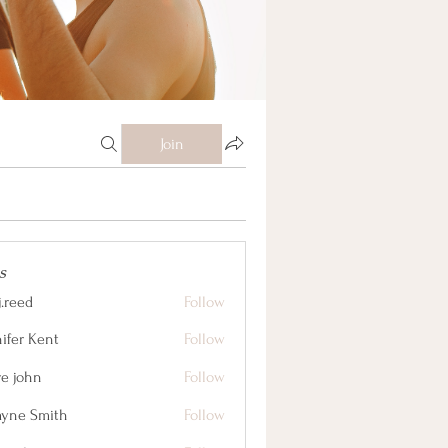
Join
s
j.reed
Follow
nifer Kent
Follow
ve john
Follow
yne Smith
Follow