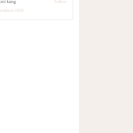
oni kang
Follow
embers (105)