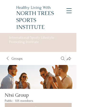
Healthy Living With
NORTH TREES
SPORTS
INSTITUTE
International Sporty Lifestyle
Promoting Institute
Groups
Ntsi Group
Public
·
105 members