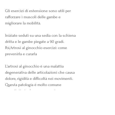
Gli esercizi di estensione sono utili per 
rafforzare i muscoli delle gambe e 
migliorare la mobilità. 
Iniziate seduti su una sedia con la schiena 
dritta e le gambe piegate a 90 gradi. 
Poi,Artrosi al ginocchio esercizi: come 
prevenirla e curarla
L'artrosi al ginocchio è una malattia 
degenerativa delle articolazioni che causa 
dolore, rigidità e difficoltà nei movimenti. 
Questa patologia è molto comune 
soprattutto tra le persone anziane 
Смотрите статьи по теме ARTROSI AL 
GINOCCHIO ESERCIZI:
https://sudancancer-