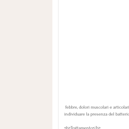
 febbre, dolori muscolari e articolari, che viene poi analizzato in laboratorio per 
individuare la presenza del batterio
<b>Trattamento</b>