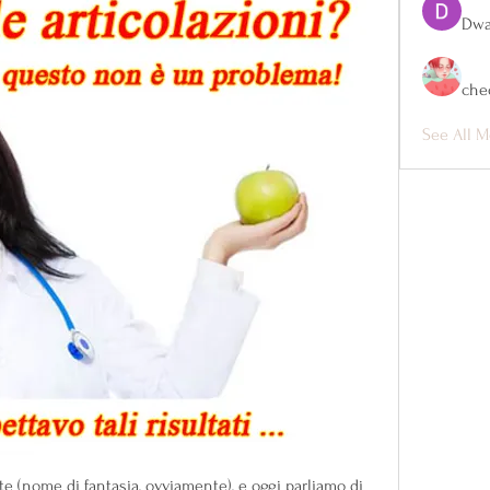
Dwa
che
See All M
nte (nome di fantasia, ovviamente), e oggi parliamo di 