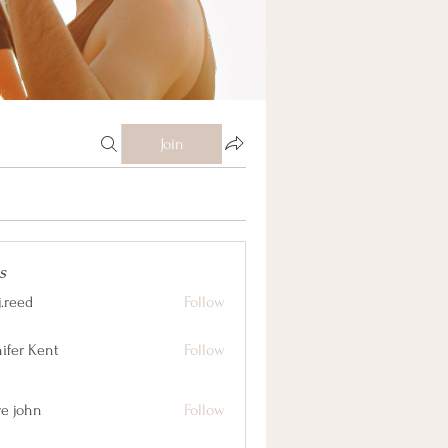
Join
s
j.reed
Follow
nifer Kent
Follow
ve john
Follow