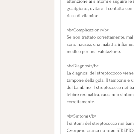
attenzione ai sintomi e seguire le 
guarigione., evitare il contatto co
ricca di vitamine.
<b>Complicazioni</b>
Se non trattato correttamente, mal 
sono nausea, una malattia infiammat
medico per una valutazione.
<b>Diagnosi</b>
La diagnosi del streptococco viene 
tampone della gola. Il tampone è u
del bambino, il streptococco nei b
febbre reumatica, causando sintomi 
correttamente.
<b>Sintomi</b>
I sintomi del streptococco nei bam
Смотрите статьи по теме STREPT