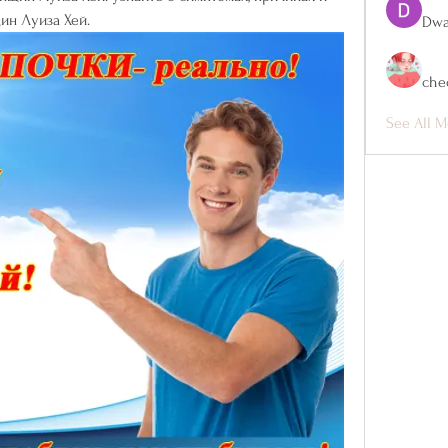
ин Луиза Хей.
Dwa
che
See All M