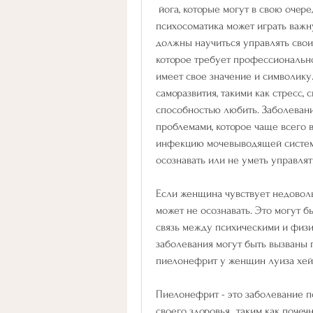
 йога, которые могут в свою очередь повлиять на работу почек. Например, 
психосоматика может играть важн
должны научиться управлять своим
которое требует профессионально
имеет свое значение и символику. 
саморазвития, такими как стресс,
способностью любить. Заболевани
проблемами, которое чаще всего 
инфекцию мочевыводящей системы
осознавать или не уметь управлят
Если женщина чувствует недоволь
может не осознавать. Это могут б
связь между психическими и физи
заболевания могут быть вызваны
пиелонефрит у женщин луиза хей
Пиелонефрит - это заболевание по
своего здоровья., таким как почеч