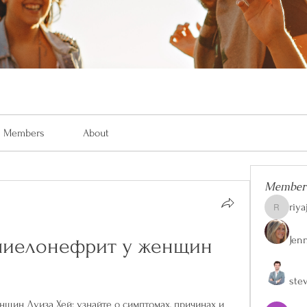
Members
About
Member
riya
riyaj.reed
Jen
пиелонефрит у женщин 
ste
щин Луиза Хей: узнайте о симптомах, причинах и 