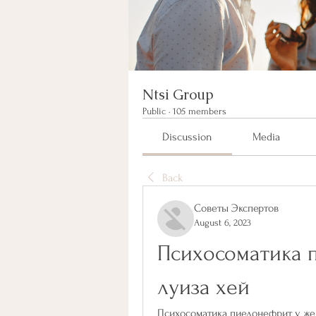
Ntsi Group
Public
·
105 members
Discussion
Media
Back
Советы Экспертов
August 6, 2023
Психосоматика 
луиза хей
Психосоматика пиелонефрит у жен