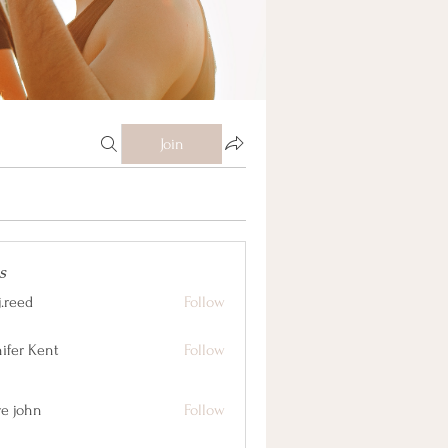
Join
s
j.reed
Follow
nifer Kent
Follow
ve john
Follow