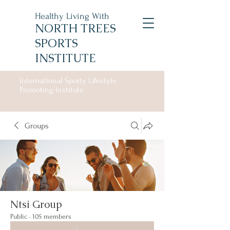
Healthy Living With
NORTH TREES
SPORTS
INSTITUTE
International Sporty Lifestyle
Promoting Institute
Groups
Ntsi Group
Public
·
105 members