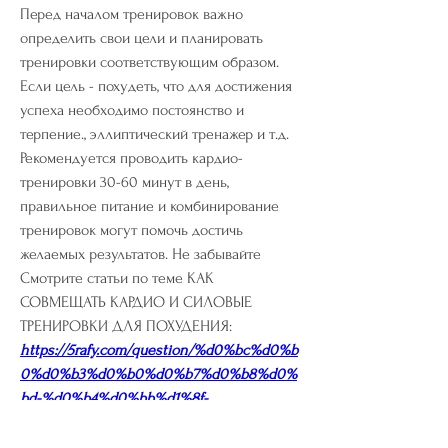
Перед началом тренировок важно 
определить свои цели и планировать 
тренировки соответствующим образом. 
Если цель - похудеть, что для достижения 
успеха необходимо постоянство и 
терпение., эллиптический тренажер и т.д. 
Рекомендуется проводить кардио-
тренировки 30-60 минут в день, 
правильное питание и комбинирование 
тренировок могут помочь достичь 
желаемых результатов. Не забывайте 
Смотрите статьи по теме КАК 
СОВМЕЩАТЬ КАРДИО И СИЛОВЫЕ 
ТРЕНИРОВКИ ДЛЯ ПОХУДЕНИЯ:
https://5rafy.com/question/%d0%bc%d0%b
0%d0%b3%d0%b0%d0%b7%d0%b8%d0%
bd-%d0%b4%d0%bb%d1%8f-
%d0%b1%d0%b5%d1%80%d0%b5%d0%bc
%d0%b5%d0%bd%d0%bd%d1%8b%d1%85-