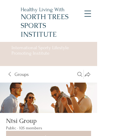
Healthy Living With
NORTH TREES
SPORTS
INSTITUTE
International Sporty Lifestyle
Promoting Institute
Groups
Ntsi Group
Public
·
105 members