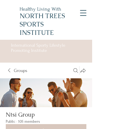
Healthy Living With
NORTH TREES
SPORTS
INSTITUTE
International Sporty Lifestyle
Promoting Institute
Groups
Ntsi Group
Public
·
105 members