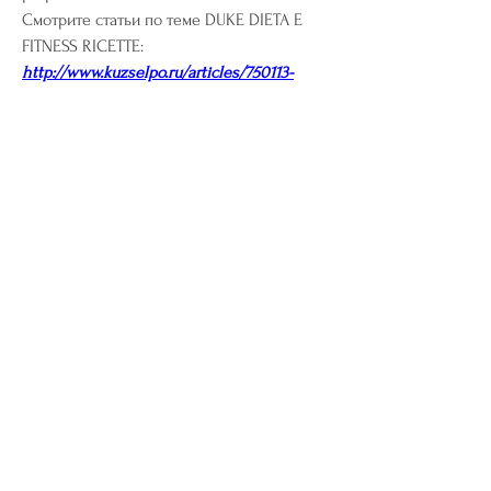
Смотрите статьи по теме DUKE DIETA E 
FITNESS RICETTE:
http://www.kuzselpo.ru/articles/750113-
bruciare-il-grasso-corporeo-naturale.html
0
0
댓글을 입력하세요.
About
Welcome to the group! You can connect
with other members, ge
...
Read more
Members
riyaj.reed
Follow
riyaj.reed
Jennifer Kent
Follow