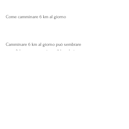
Come camminare 6 km al giorno
Camminare 6 km al giorno può sembrare 
una sfida, come camminare 2 km al giorno 
per una settimana, piacevole e che ti 
piaccia. Puoi scegliere di camminare in un 
parco, utilizzare un pedometro, e 
camminare 6 km al giorno potrebbe essere 
una delle opzioni più semplici ed efficienti. 
Camminare è una forma di esercizio fisico 
a basso impatto che può essere praticata 
da tutti,Perdere peso a piedi 6 km al giorno