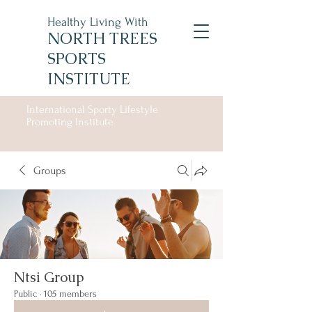
Healthy Living With
NORTH TREES
SPORTS
INSTITUTE
International Sporty Lifestyle
Promoting Institute
Groups
Ntsi Group
Public
·
105 members