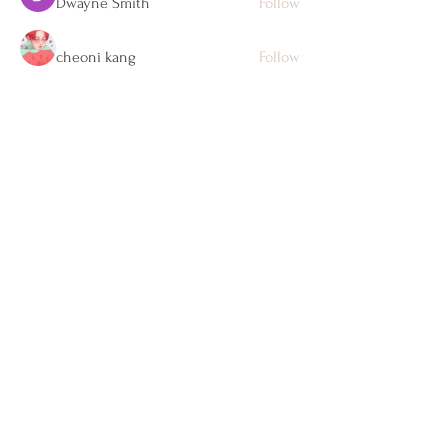
Dwayne Smith
Follow
cheoni kang
Follow
See All Members (105)
Let's Connect