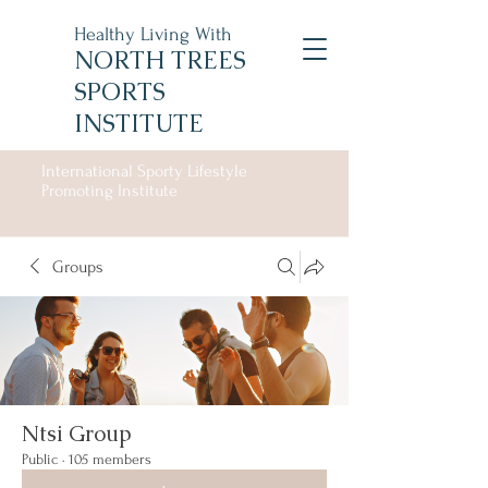
Healthy Living With
NORTH TREES
SPORTS
INSTITUTE
International Sporty Lifestyle
Promoting Institute
Groups
Ntsi Group
Public
·
105 members