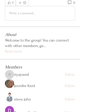
0
0
Write a comment...
About
Welcome to the group! You can connect
with other members, ge
...
Read more
Members
riyaj.reed
Follow
riyaj.reed
Jennifer Kent
Follow
steve john
Follow