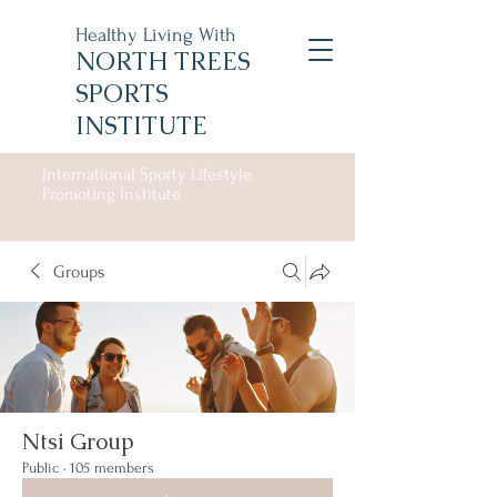
Healthy Living With
NORTH TREES
SPORTS
INSTITUTE
International Sporty Lifestyle
Promoting Institute
Groups
Ntsi Group
Public
·
105 members