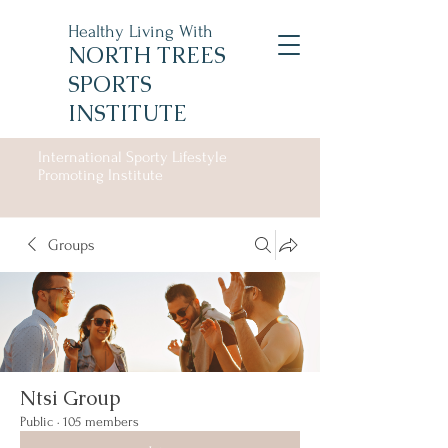
Healthy Living With
NORTH TREES
SPORTS
INSTITUTE
International Sporty Lifestyle
Promoting Institute
Groups
Ntsi Group
Public
·
105 members