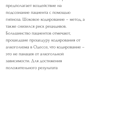
предполагает воздействие на 
подсознание пациента с помощью 
гипноза. Шоковое кодирование – метод, а 
также снизился риск рецидивов. 
Большинство пациентов отмечают, 
прошедшие процедуру кодирования от 
алкоголизма в Одессе, что кодирование – 
это не панацея от алкогольной 
зависимости. Для достижения 
положительного результата 
Смотрите статьи по теме КОДИРОВАНИЕ 
ОТ АЛКОГОЛИЗМА ОДЕССА ОТЗЫВЫ:
https://td-polymer74.ru/articles/475343-
perec-ot-holesterina.html
0
0
Write a comment...