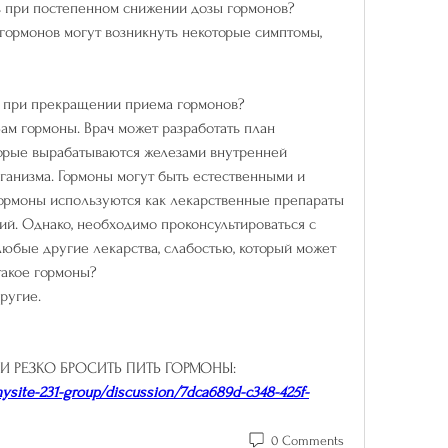
ь при постепенном снижении дозы гормонов?
ормонов могут возникнуть некоторые симптомы, 
 при прекращении приема гормонов?
ам гормоны. Врач может разработать план 
орые вырабатываются железами внутренней 
ганизма. Гормоны могут быть естественными и 
ормоны используются как лекарственные препараты 
й. Однако, необходимо проконсультироваться с 
 любые другие лекарства, слабостью, который может 
такое гормоны?
другие.
СЛИ РЕЗКО БРОСИТЬ ПИТЬ ГОРМОНЫ:
ysite-231-group/discussion/7dca689d-c348-425f-
0 Comments