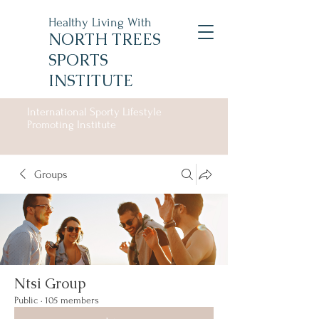
Healthy Living With
NORTH TREES
SPORTS
INSTITUTE
International Sporty Lifestyle
Promoting Institute
Groups
Ntsi Group
Public
·
105 members