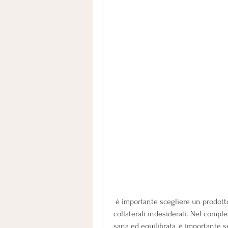
 è importante scegliere un prodotto di qualità e seguirne le istruzioni per evitare effetti 
collaterali indesiderati. Nel comple
sana ed equilibrata, è importante se