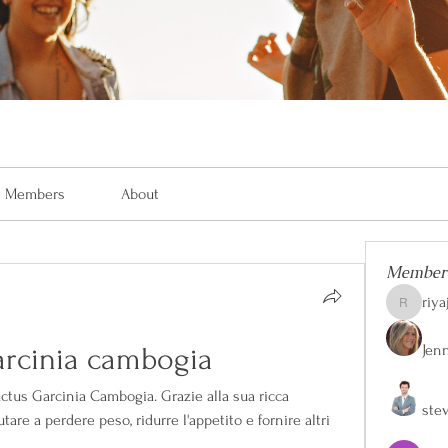
Members
About
Member
riya
riyaj.reed
Jen
garcinia cambogia
ructus Garcinia Cambogia. Grazie alla sua ricca 
ste
are a perdere peso, ridurre l'appetito e fornire altri 