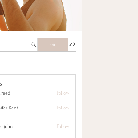
Join
s
j.reed
Follow
nifer Kent
Follow
ve john
Follow