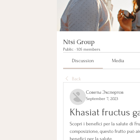
Ntsi Group
Public
·
105 members
Discussion
Media
Back
Советы Экспертов
September 7, 2023
Khasiat fructus 
Scopri i benefici per la salute di F
composizione, questo frutto può aiut
benefici per la salute.