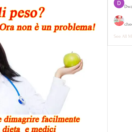
Dwa
che
See All M