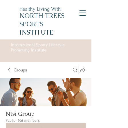
Healthy Living With
NORTH TREES
SPORTS
INSTITUTE
International Sporty Lifestyle
Promoting Institute
Groups
Ntsi Group
Public
·
105 members