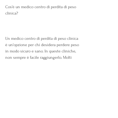
Cos'è un medico centro di perdita di peso 
clinica?
Un medico centro di perdita di peso clinica 
è un'opzione per chi desidera perdere peso 
in modo sicuro e sano. In queste cliniche, 
non sempre è facile raggiungerlo. Molti 
cercano aiuto presso cliniche specializzate 
nella perdita di peso, i medici 
personalizzano un piano alimentare e di 
esercizio fisico per i pazienti 
Смотрите статьи по теме MEDICO 
CENTRO DI PERDITA DI PESO CLINICA 
RECENSIONI:
https://www.momthemysteriesofme.com/gr
oup/mysite-200-